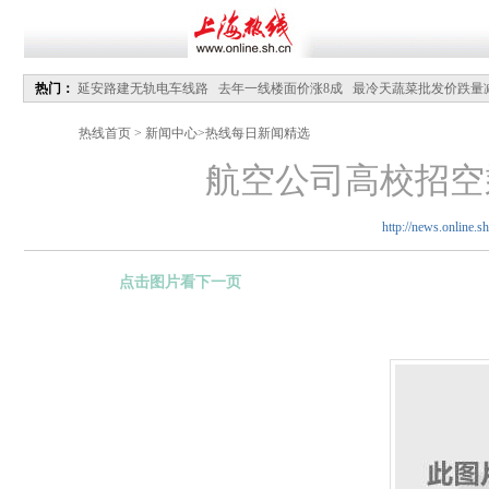
热门：
延安路建无轨电车线路
去年一线楼面价涨8成
最冷天蔬菜批发价跌量
行住房限购政策
地铁开启防冻“加强版”
申城遭遇罕见寒潮
沪市民境外游人均支
热线首页
>
新闻中心
>
热线每日新闻精选
航空公司高校招空
http://news.online.sh
点击图片看下一页