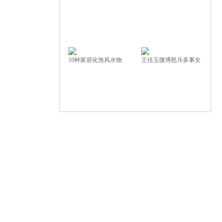
10种家居化煞风水物
王佳玉微博怒斥多事女