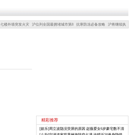
城七楼外墙突发火灾
沪位列全国最拥堵城市第8
抗寒防冻必备攻略
沪将继续执
精彩推荐
[
娱乐
]
周立波隐没荧屏的原因
赵薇爱女6岁豪宅数不清
[
八卦
]
宁泽涛家世显赫海陆空占满
许晴近50单身隐情