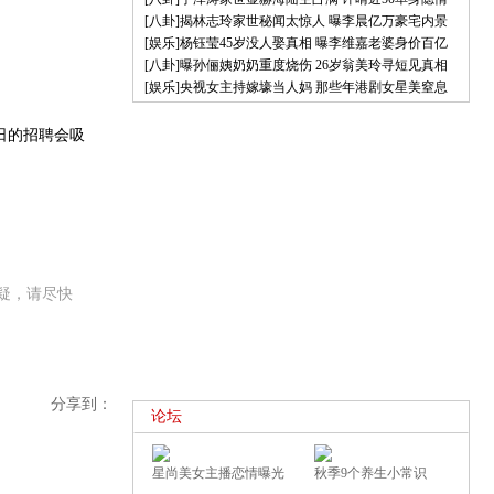
[
八卦
]
揭林志玲家世秘闻太惊人
曝李晨亿万豪宅内景
[
娱乐
]
杨钰莹45岁没人娶真相
曝李维嘉老婆身价百亿
[
八卦
]
曝孙俪姨奶奶重度烧伤
26岁翁美玲寻短见真相
[
娱乐
]
央视女主持嫁壕当人妈
那些年港剧女星美窒息
日的招聘会吸
疑，请尽快
分享到：
论坛
星尚美女主播恋情曝光
秋季9个养生小常识