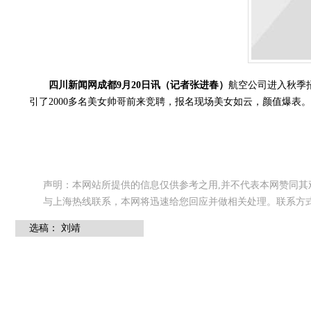
四川新闻网成都9月20日讯（记者张进春）
航空公司进入秋季
引了2000多名美女帅哥前来竞聘，报名现场美女如云，颜值爆表。
声明：本网站所提供的信息仅供参考之用,并不代表本网赞同
与上海热线联系，本网将迅速给您回应并做相关处理。联系方式:shzixun
选稿： 刘靖