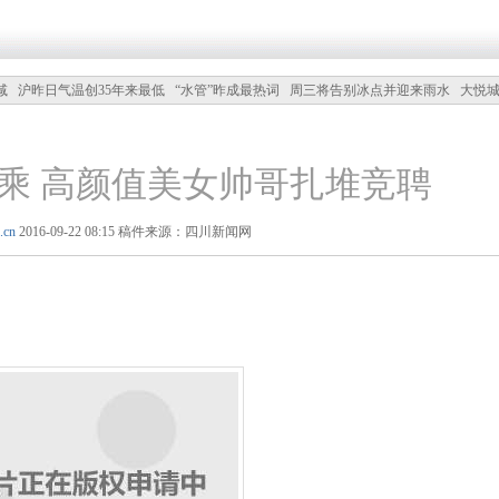
减
沪昨日气温创35年来最低
“水管”昨成最热词
周三将告别冰点并迎来雨水
大悦
出1.5万
沪多地气温破冰点
雾霾高发铁棍山药沪上受捧
乘 高颜值美女帅哥扎堆竞聘
.cn
2016-09-22 08:15 稿件来源：四川新闻网