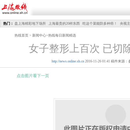
热门：
盘上海精彩地下场所
上海最贵的20样东西
吃这个菜能防多种癌！
央视
电车线路
去年一线楼面价涨8成
最冷天蔬菜批发价跌量减
沪昨日气温创35年来最
热线首页
>
新闻中心
>
热线每日新闻精选
8
女子整形上百次 已切
http://news.online.sh.cn
2016-11-26 01:41 稿件来
点击图片看下一页