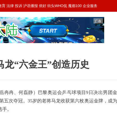
教育
法律
投诉
沪语播报
侬好
街头WHO侃
魔都100
企业服务
马龙“六金王”创造历史
岳冉冉、何磊静）巴黎奥运会乒乓球项目9日决出男团
续第五次夺冠。35岁的老将马龙收获第六枚奥运金牌，成
选手。