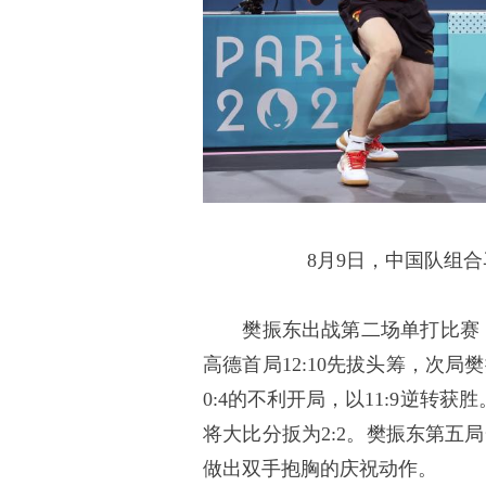
8月9日，中国队组合马
樊振东出战第二场单打比赛，
高德首局12:10先拔头筹，次局
0:4的不利开局，以11:9逆转
将大比分扳为2:2。樊振东第五
做出双手抱胸的庆祝动作。