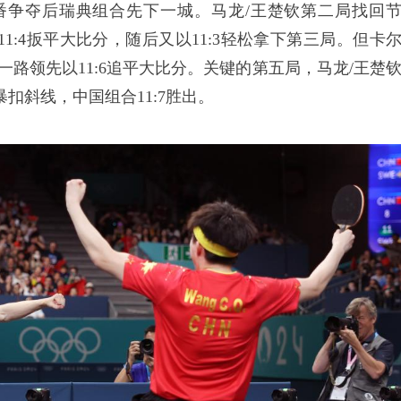
一番争夺后瑞典组合先下一城。马龙/王楚钦第二局找回
1:4扳平大比分，随后又以11:3轻松拿下第三局。但卡
一路领先以11:6追平大比分。关键的第五局，马龙/王楚
扣斜线，中国组合11:7胜出。