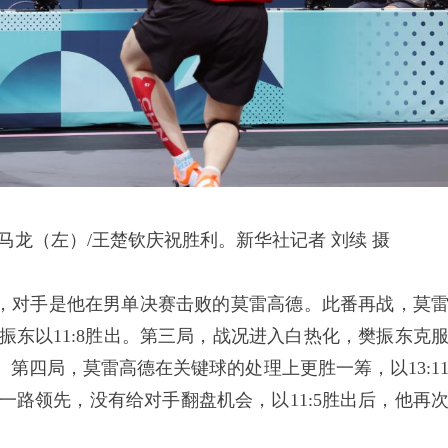
龙（左）/王楚钦庆祝胜利。新华社记者 刘续 摄
对手是他在男单决赛击败的莫雷高德。此番再战，莫
樊振东以11:8胜出。第三局，战况进入白热化，樊振东克
获胜。第四局，莫雷高德在关键球的处理上更胜一筹，以13:1
局一路领先，没有给对手翻盘机会，以11:5胜出后，他再