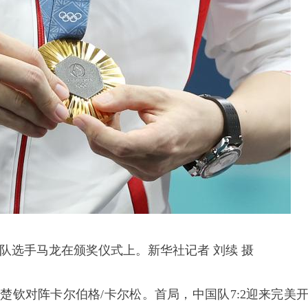
选手马龙在颁奖仪式上。新华社记者 刘续 摄
钦对阵卡尔伯格/卡尔松。首局，中国队7:2迎来完美