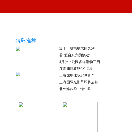
精彩推荐
近十年规模最大的吴湖 ...
看“源自东方的极致” ...
8月沪上公园多样活动开启
黄浦江畔夏夜好风景
在青浦赵巷感受“海派 ...
上海惊现侏罗纪世界？
上海国际光影节即将启幕
北外滩四季"上新"啦
上海“学术酒吧”爆火出圈
金
为