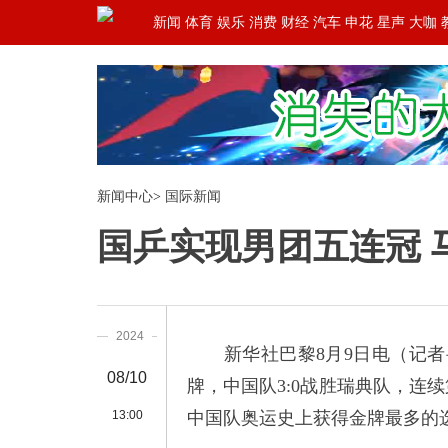
新闻
体育
娱乐
消费
财经
汽车
申花
星声
大咖
新闻中心
>
国际新闻
国乒实现男团五连冠 
2024
新华社巴黎8月9日电（记者
08/10
牌，中国队3:0战胜瑞典队，连
13:00
中国队奥运史上获得金牌最多的