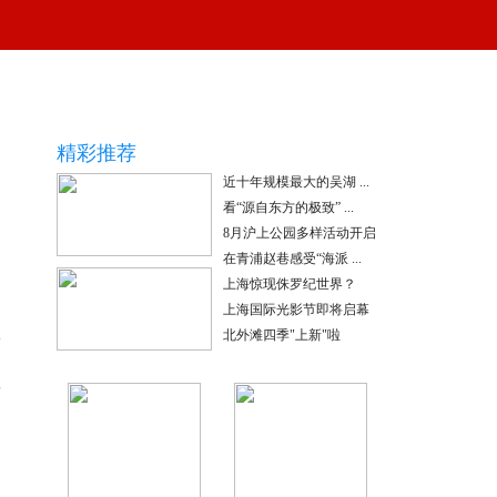
精彩推荐
近十年规模最大的吴湖 ...
看“源自东方的极致” ...
8月沪上公园多样活动开启
黄浦江畔夏夜好风景
在青浦赵巷感受“海派 ...
上海惊现侏罗纪世界？
上海国际光影节即将启幕
北外滩四季"上新"啦
上海“学术酒吧”爆火出圈
这