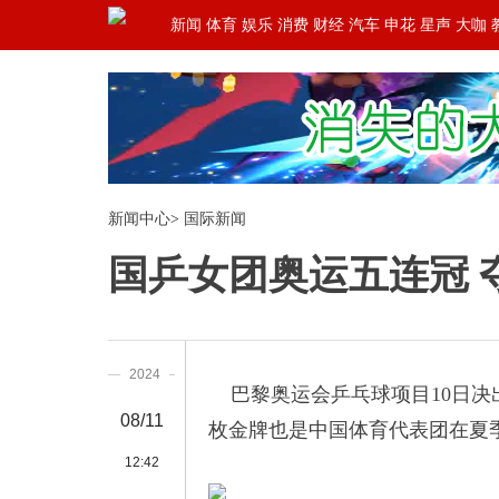
新闻
体育
娱乐
消费
财经
汽车
申花
星声
大咖
新闻中心
>
国际新闻
国乒女团奥运五连冠 
2024
巴黎奥运会乒乓球项目10日决出
08/11
枚金牌也是中国体育代表团在夏季
12:42