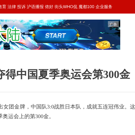
教育
法律
投诉
沪语播报
侬好
街头WHO侃
魔都100
企业服务
夺得中国夏季奥运会第300金
女团金牌，中国队3:0战胜日本队，成就五连冠伟业。
奥运会上的第300金。