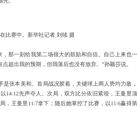
0领先。
在比赛中。新华社记者 刘续 摄
来，那一刻给我第二场很大的鼓励和自信。自己上来也
有点超出我的预期，但我落后也没有放弃。”孙颖莎说。
是张本美和。首局战况胶着，关键球上两人势均力敌
，以14:12先声夺人。次局，双方比分依旧紧咬，王曼昱
三局，王曼昱11:7拿下；随后她掌控了比赛，以11:6赢得