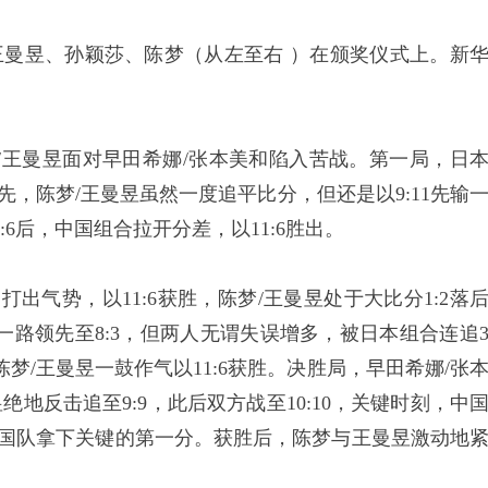
曼昱、孙颖莎、陈梦（从左至右 ）在颁奖仪式上。新
王曼昱面对早田希娜/张本美和陷入苦战。第一局，日
先，陈梦/王曼昱虽然一度追平比分，但还是以9:11先输
6后，中国组合拉开分差，以11:6胜出。
气势，以11:6获胜，陈梦/王曼昱处于大比分1:2落
路领先至8:3，但两人无谓失误增多，被日本组合连追
梦/王曼昱一鼓作气以11:6获胜。决胜局，早田希娜/张
昱绝地反击追至9:9，此后双方战至10:10，关键时刻，中
为中国队拿下关键的第一分。获胜后，陈梦与王曼昱激动地