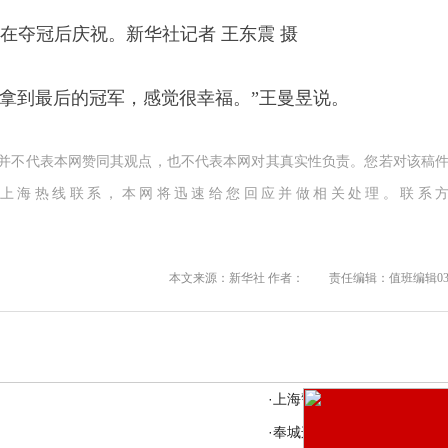
在夺冠后庆祝。新华社记者 王东震 摄
到最后的冠军，感觉很幸福。”王曼昱说。
,并不代表本网赞同其观点，也不代表本网对其真实性负责。您若对该稿
上海热线联系，本网将迅速给您回应并做相关处理。联系
本文来源：新华社 作者：
责任编辑：值班编辑0
·上海警方抓捕5人团伙 平均
才20岁
·奉城这一项目主体结构全面