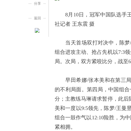
分享
8月10日，冠军中国队选手王
返回
社记者 王东震 摄
当天首场双打对决中，陈梦/
组合进攻主动、抢占先机以7:3领
局。次局，双方紧咬比分，战至6:
早田希娜/张本美和在第三局打出
的不利局面。第四局，中国组合一
分；主教练马琳请求暂停，此后陈
美和一度以9:5领先，陈梦/王曼
组合一鼓作气以12:10险胜，
紧相拥。