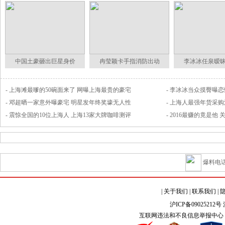
中国土豪砸出巨星身价
冉莹颖卡手指消防出动
李冰冰任泉暧
-
上海滩最嗲的50碗面来了
网曝上海最贵的豪宅
-
李冰冰当众摸臀曝恋
-
邓超晒一家意外曝豪宅
明星发年终奖壕无人性
-
上海人最强年货采购
-
震惊全国的10位上海人
上海13家大牌咖啡测评
-
2016最赚的竟是他
爆料电话
|
关于我们
|
联系我们
|
沪ICP备09025212号
互联网违法和不良信息举报中心