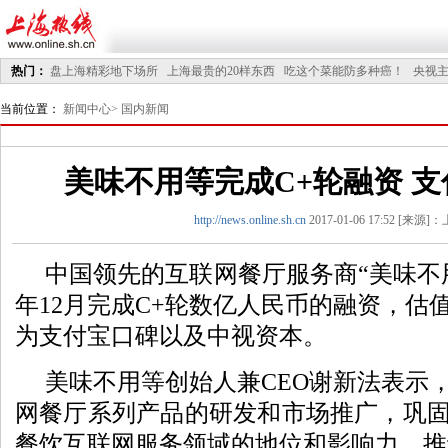
热门：
盘上海精彩地下场所
上海最贵的20样东西
吃这个菜能防多种癌！
央视
电车线路
去年一线楼面价涨8成
最冷天蔬菜批发价跌量减
沪昨日气温创35年来
当前位置：
新闻中心
>
国内新闻
第8
美味不用等完成C+轮融资 
http://news.online.sh.cn
2017-01-06 17:52 [来源
中国领先的互联网餐厅服务商“美味不用
年12月完成C+轮数亿人民币的融资，估
为支付宝口碑以及中视资本。
美味不用等创始人兼CEO谢新法表示
网餐厅系列产品的研发和市场推广，巩
餐饮互联网服务
领域的地位和影响力，推