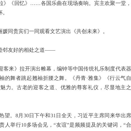
拉》《回忆》……各国乐曲在现场奏响。宾主欢聚一堂
杯。
媛同贵宾们一同观看文艺演出《共创未来》。
邻友好的相处之道——
客来》拉开演出帷幕，编钟等中国传统礼乐制度代表
袖的舞者跳起翘袖折腰之舞。《丹青·雅集》《行云气
特魅力。古老的迎客之道、优雅的尊客礼仪，尽显地主
。8月30日下午和31日全天，习近平主席同来华出
人举行10多场会见，“友谊”是频频提及的关键词，“