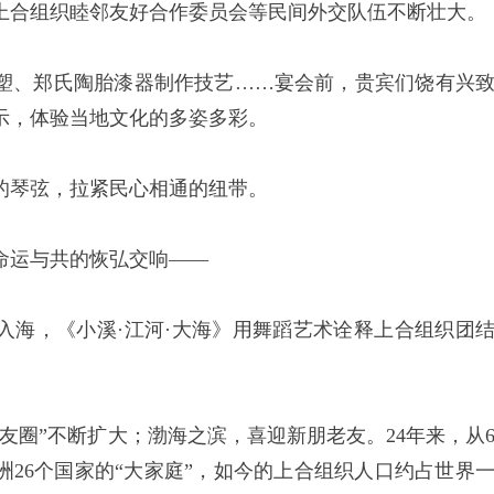
上合组织睦邻友好合作委员会等民间外交队伍不断壮大。
、郑氏陶胎漆器制作技艺……宴会前，贵宾们饶有兴
示，体验当地文化的多姿多彩。
琴弦，拉紧民心相通的纽带。
运与共的恢弘交响——
海，《小溪·江河·大海》用舞蹈艺术诠释上合组织团
圈”不断扩大；渤海之滨，喜迎新朋老友。24年来，从
26个国家的“大家庭”，如今的上合组织人口约占世界