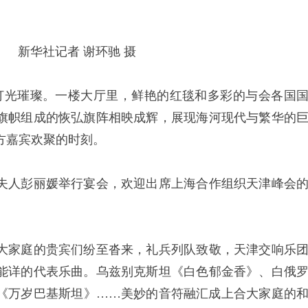
新华社记者 谢环驰 摄
灯光璀璨。一楼大厅里，鲜艳的红毯和多彩的与会各国
旗帜组成的恢弘旗阵相映成辉，展现海河现代与繁华的
方嘉宾欢聚的时刻。
人彭丽媛举行宴会，欢迎出席上海合作组织天津峰会
家庭的贵宾们纷至沓来，礼兵列队致敬，天津交响乐
能详的代表乐曲。乌兹别克斯坦《白色郁金香》、白俄
《万岁巴基斯坦》……美妙的音符融汇成上合大家庭的