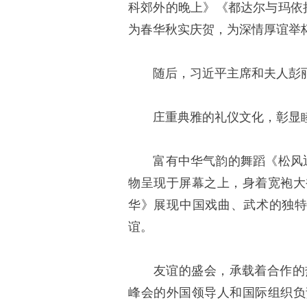
科郊外的晚上》《都达尔与玛依
为春华秋实庆贺，为深情厚谊举
随后，习近平主席和夫人彭丽
庄重典雅的礼仪文化，彰显睦
富有中华气韵的舞蹈《松风迎
物呈现于屏幕之上，身着宽袍大
华》展现中国戏曲、武术的独
谊。
友谊的盛会，承载着合作的热望
峰会的外国领导人和国际组织负责