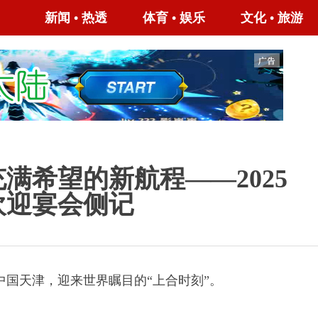
新闻
•
热透
体育
•
娱乐
文化
•
旅游
满希望的新航程——2025
欢迎宴会侧记
天津，迎来世界瞩目的“上合时刻”。