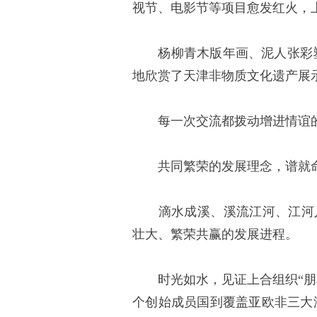
视节、电影节等项目愈发红火，
杨柳青木版年画、泥人张彩塑
地欣赏了天津非物质文化遗产展
每一次交流都拨动增进情谊的
共同繁荣的发展理念，谱就命
滴水成溪、溪流江河、江河入
壮大、繁荣共赢的发展进程。
时光如水，见证上合组织“朋友
个创始成员国到覆盖亚欧非三大洲