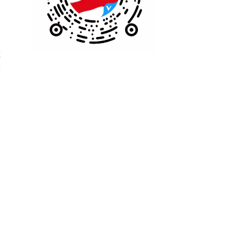
入
增
范
录
定
阶
目