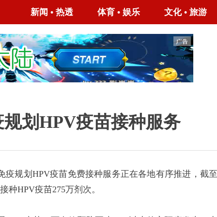
新闻
•
热透
体育
•
娱乐
文化
•
旅游
规划HPV疫苗接种服务
疫规划HPV疫苗免费接种服务正在各地有序推进，截
接种HPV疫苗275万剂次。