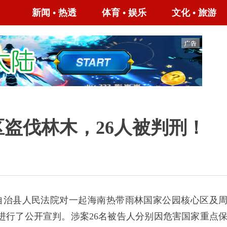
新闻
•
热透
体育
•
娱乐
文化
•
旅游
盗伐林木，26人被判刑！
自治县人民法院对一起海南热带雨林国家公园核心区及
进行了公开宣判。涉案26名被告人分别因危害国家重点