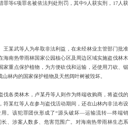
罪等6项罪名被依法判处刑罚，其中9人获实刑，17人
王某武等人为牟取非法利益，在未经林业主管部门批
在海南热带雨林国家公园核心区及周边区域实施盗伐林
国家重点保护植物，为方便砍伐和运输，还使用刀砍、
成山林内的国家保护植物及天然阔叶树被毁坏。
伐各类林木，卢某丹等人则作为终端收购商，将盗伐
，符某红等人在参与盗伐活动期间，还在山林内非法布
食用。该犯罪团伙形成了“源头破坏—运输流转—终端
间长、涉案人数多、危害范围广。对海南热带雨林生态