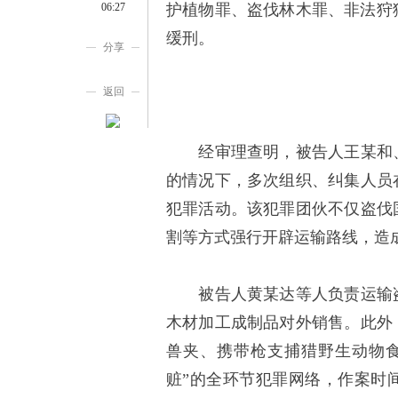
06:27
护植物罪、盗伐林木罪、非法狩猎
缓刑。
分享
返回
经审理查明，被告人王某和、
的情况下，多次组织、纠集人员
犯罪活动。该犯罪团伙不仅盗伐
割等方式强行开辟运输路线，造
被告人黄某达等人负责运输盗
木材加工成制品对外销售。此外
兽夹、携带枪支捕猎野生动物
赃”的全环节犯罪网络，作案时