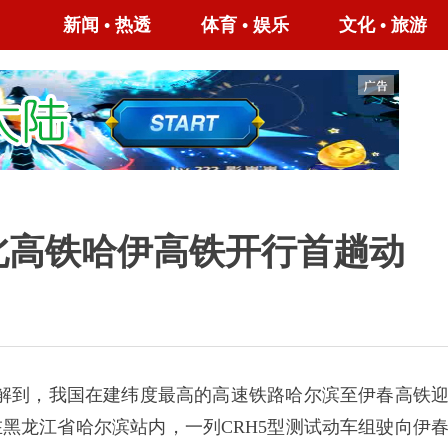
新闻
•
热透
体育
•
娱乐
文化
•
旅游
北高铁哈伊高铁开行首趟动
到，我国在建纬度最高的高速铁路哈尔滨至伊春高铁
，在黑龙江省哈尔滨站内，一列CRH5型测试动车组驶向伊