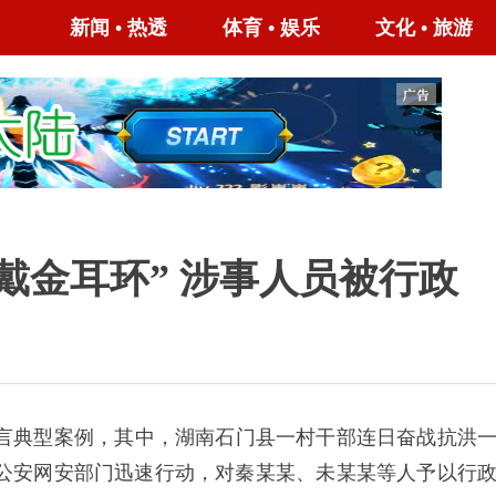
新闻
•
热透
体育
•
娱乐
文化
•
旅游
戴金耳环” 涉事人员被行政
言典型案例，其中，湖南石门县一村干部连日奋战抗洪
公安网安部门迅速行动，对秦某某、未某某等人予以行