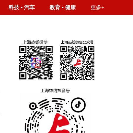
科技
•
汽车
教育
•
健康
更多+
的
万