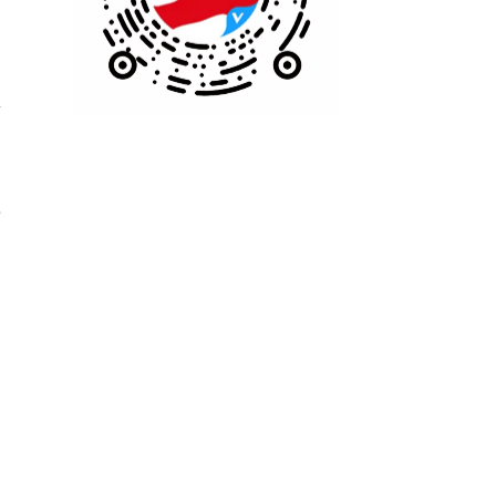
品
，
济
万
引
。
届
、
参