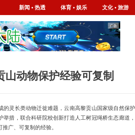
新闻
•
热透
体育
•
娱乐
文化
•
旅游
黎贡山动物保护经验可复制
的灵长类动物迁徙难题，云南高黎贡山国家级自然保
护举措，联合科研院校创新打造人工树冠绳桥生态廊道
可推广、可复制的经验。