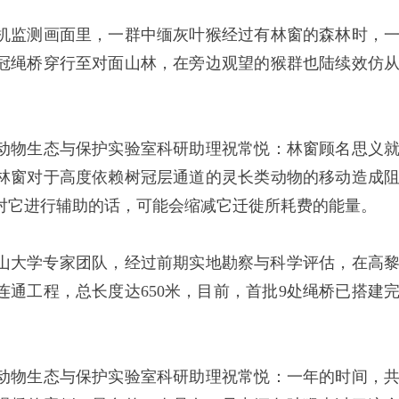
监测画面里，一群中缅灰叶猴经过有林窗的森林时，
冠绳桥穿行至对面山林，在旁边观望的猴群也陆续效仿
物生态与保护实验室科研助理祝常悦：林窗顾名思义
林窗对于高度依赖树冠层通道的灵长类动物的移动造成
对它进行辅助的话，可能会缩减它迁徙所耗费的能量。
山大学专家团队，经过前期实地勘察与科学评估，在高
连通工程，总长度达650米，目前，首批9处绳桥已搭建
物生态与保护实验室科研助理祝常悦：一年的时间，