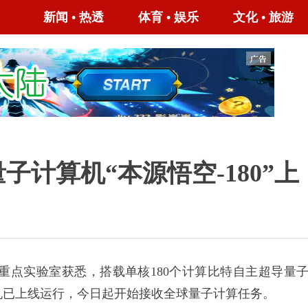
新闻
•
热透
体育
•
娱乐
文化
•
旅游
计算机“本源悟空-180”上
点实验室获悉，搭载单核180个计算比特自主超导量
计算机已上线运行，今日起开始接收全球量子计算任务。