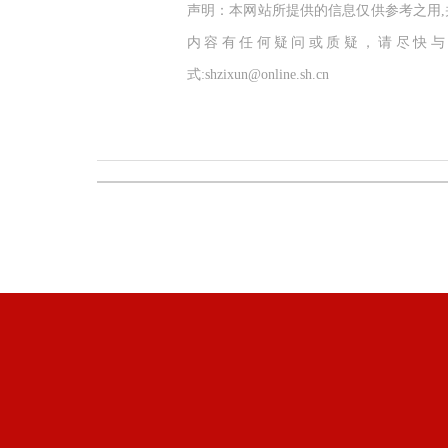
声明：本网站所提供的信息仅供参考之用
内容有任何疑问或质疑，请尽快与
式:shzixun@online.sh.cn