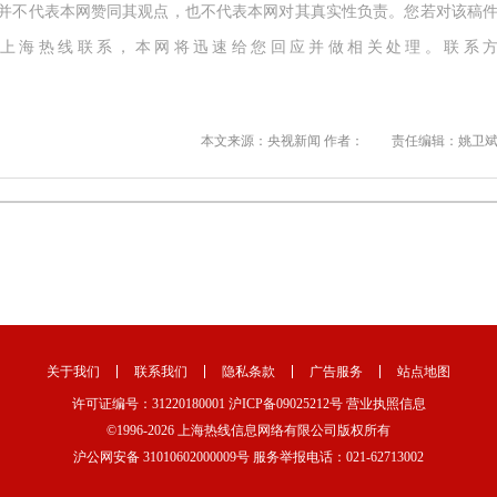
,并不代表本网赞同其观点，也不代表本网对其真实性负责。您若对该稿
上海热线联系，本网将迅速给您回应并做相关处理。联系
本文来源：央视新闻 作者：
责任编辑：姚卫
关于我们
联系我们
隐私条款
广告服务
站点地图
许可证编号：31220180001
沪ICP备09025212号
营业执照信息
©1996-
2026 上海热线信息网络有限公司版权所有
沪公网安备 31010602000009号
服务举报电话：021-62713002