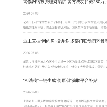
警惕网络投资理财陷阱 警方成功拦截280万
2026-07-08
记者6日从广东省公安厅了解到，近期，广州市公安局黄埔分局反诈
络投资理财诈骗，资金面临被骗风险。因侯某不在本地居住，民警
警劝阻。
业主直挂"网约房"投诉多 多部门联动闭环管
2026-07-08
最近，浙江宁波北仑区小港街道一小区的物业经理找到辖区民警，
波市北仑区的“网约房”经营者陈海燕，计划扩大经营规模，需要在
“AI洗稿”一键生成“伪原创”骗取平台补贴
2026-07-08
上海市虹口区人民检察院检察官 赖琛琛：他可以选择文章重复度，
月到2024年5月，张某每天用软件“洗”出大量伪原创文章，批量