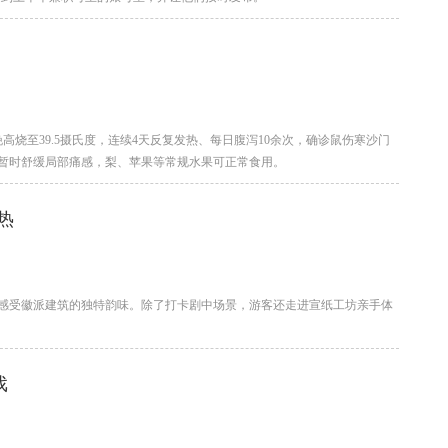
烧至39.5摄氏度，连续4天反复发热、每日腹泻10余次，确诊鼠伤寒沙门
暂时舒缓局部痛感，梨、苹果等常规水果可正常食用。
热
感受徽派建筑的独特韵味。除了打卡剧中场景，游客还走进宣纸工坊亲手体
戏