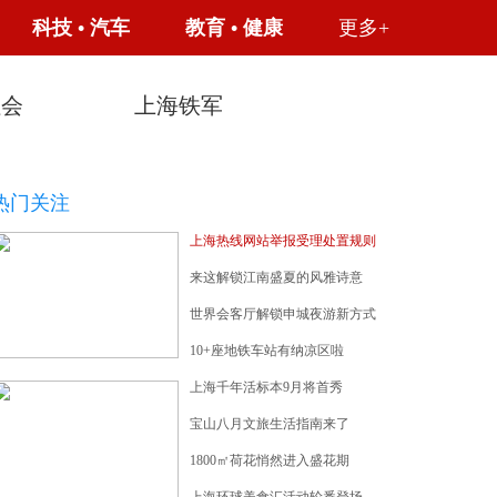
科技
•
汽车
教育
•
健康
更多+
社会
上海铁军
热门关注
上海热线网站举报受理处置规则
来这解锁江南盛夏的风雅诗意
世界会客厅解锁申城夜游新方式
七处 一波文旅地标大焕新！
10+座地铁车站有纳凉区啦
上海千年活标本9月将首秀
宝山八月文旅生活指南来了
1800㎡荷花悄然进入盛花期
黄浦江畔宝藏博物馆上新了