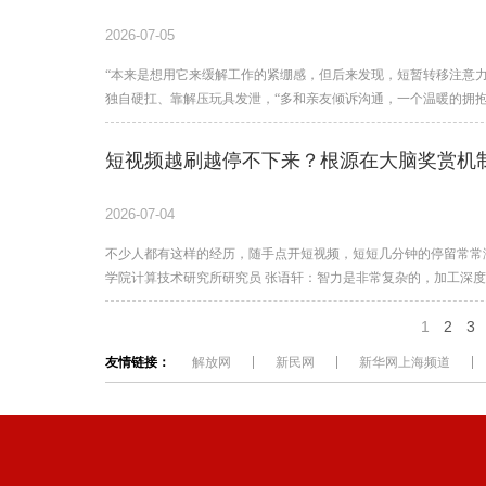
2026-07-05
“本来是想用它来缓解工作的紧绷感，但后来发现，短暂转移注意
独自硬扛、靠解压玩具发泄，“多和亲友倾诉沟通，一个温暖的拥
短视频越刷越停不下来？根源在大脑奖赏机
2026-07-04
不少人都有这样的经历，随手点开短视频，短短几分钟的停留常常
学院计算技术研究所研究员 张语轩：智力是非常复杂的，加工深
1
2
3
友情链接：
解放网
新民网
新华网上海频道