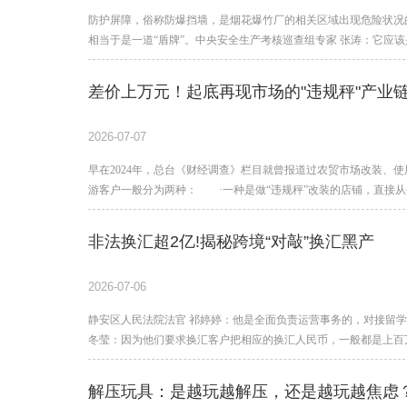
防护屏障，俗称防爆挡墙，是烟花爆竹厂的相关区域出现危险状况
相当于是一道“盾牌”。中央安全生产考核巡查组专家 张涛：它应
差价上万元！起底再现市场的"违规秤"产业
2026-07-07
早在2024年，总台《财经调查》栏目就曾报道过农贸市场改装、
游客户一般分为两种： ·一种是做“违规秤”改装的店铺，直接从
非法换汇超2亿!揭秘跨境“对敲”换汇黑产
2026-07-06
静安区人民法院法官 祁婷婷：他是全面负责运营事务的，对接留
冬莹：因为他们要求换汇客户把相应的换汇人民币，一般都是上百
解压玩具：是越玩越解压，还是越玩越焦虑