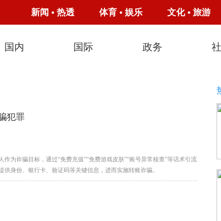
新闻
•
热透
体育
•
娱乐
文化
•
旅游
国内
国际
政务
骗犯罪
作为诈骗目标，通过“免费充值”“免费游戏皮肤”“账号异常核查”等话术引流
提供身份、银行卡、验证码等关键信息，进而实施转账诈骗。