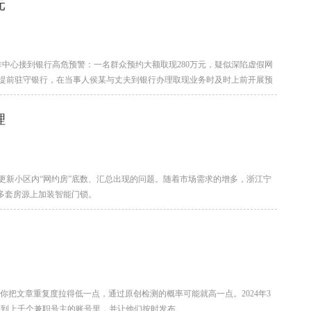
元
中心接到银行高危预警：一名群众预约大额取现280万元，疑似深陷虚假网
提前驻守银行，在当事人侯某与丈夫到银行办理取现业务时及时上前开展预
理
更新小区内“网约房”底数、汇总出现的问题。随着市场需求的增多，浙江宁
多套房源上加装智能门锁。
你把文章重复度拉得低一点，通过原创检测的概率可能就高一点。2024年3
发送到上千个兼职号主的账号里，并让他们按时发布。