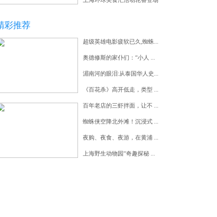
上海环球美食汇活动轮番登场
精彩推荐
超级英雄电影疲软已久,蜘蛛...
奥德修斯的家仆们：“小人 ...
湄南河的眼泪:从泰国华人史...
《欢迎来龙餐馆》定档8月11...
《百花杀》高开低走，类型 ...
百年老店的三虾拌面，让不 ...
蜘蛛侠空降北外滩！沉浸式 ...
夜购、夜食、夜游，在黄浦 ...
上海这条“网红公路”一年 ...
上海野生动物园“奇趣探秘 ...