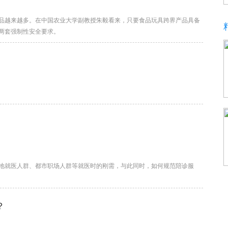
品越来越多。在中国农业大学副教授朱毅看来，只要食品玩具跨界产品具备
两套强制性安全要求。
地就医人群、都市职场人群等就医时的刚需，与此同时，如何规范陪诊服
？