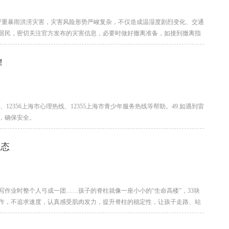
严重暴雨洪涝灾害，灾害风险形势严峻复杂，不仅造成温湿度剧烈变化、交通
居民，密切关注官方发布的灾害信息，必要时做好撤离准备，如接到撤离指
！
12356上海市心理热线、12355上海市青少年服务热线等帮助。49.如遇到雷
，确保安全。
体态
作业时整个人弓成一团……孩子的脊柱就像一座小小的“生命高楼”，33块
作，不追求速度，认真感受肌肉发力，提升脊柱的稳定性，让孩子走路、站