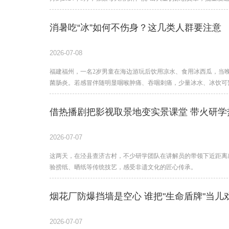
消暑吃“冰”如何不伤身？这几类人群要注意
2026-07-08
福建福州，一名2岁男童在海边游玩后饮用凉水、食用冰西瓜，当晚高
菌肠炎。若感冒伴随明显咽喉肿痛、吞咽刺痛，少量冰水、冰饮可
借热播剧把影视取景地变实景课堂 带火研学
2026-07-07
这两天，在泾县查济古村，不少研学团队在讲解员的带领下近距离
验捞纸、晒纸等传统技艺，感受非遗文化的匠心传承。
烟花厂防爆挡墙是空心 谁把"生命盾牌"当儿
2026-07-07