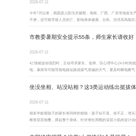
2026-07-11
今年7月以来，我国进入防汛关键期，海南、广西、广东等地发生
不便，还可能导致人员伤亡、影响身体健康。台风、洪涝高风险区
令，配合相关部门有序撤离。
市教委暑期安全提示55条，师生家长请收好
2026-07-11
42.情绪波动强烈时，主动寻求家长、老师、区心理中心24小时热线、
电、暴雨等可能导致电路短路或煤气泄漏的天气，要及时断电断气
坐没坐相、站没站相？这3类运动练出挺拔
2026-07-11
很多学龄期孩子的家长有同样的烦恼：孩子站不直、坐不正，埋头写
椎骨层层相叠，撑起整个身体。针对脊柱周围的深层小肌肉设计动
姿更挺拔。