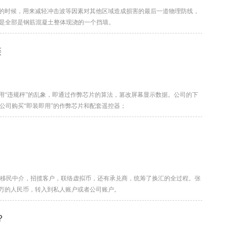
的时候，用来减轻冲击波等因素对其他区域造成损害的最后一道物理防线，
该是全部是钢筋混凝土整体现浇的一个挡墙。
链
使用“违规秤”的乱象，即通过作弊芯片的算法，篡改屏幕显示数据。公司的下
公司购买“即装即用”的作弊芯片和配套遥控器；
学移民中介，招揽客户，联络虚拟币，还有承兑商，统筹了换汇的全过程。张
万的人民币，转入到私人账户或者公司账户。
？